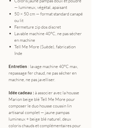
Coloris jaune pampas doux et poudré
— lumineux, végétal, apaisant
50 × 50 cm — format standard canapé
ou lit
Fermeture zip dos discret
Lavable machine 40°C, ne pas sécher
en machine
Tell Me More (Suède), fabrication
Inde
Entretien
: lavage machine 40°C max,
repassage fer chaud, ne pas sécher en
machine, ne pas javelliser.
Idée cadeau :
à associer avec la housse
Marion beige blé Tell Me More pour
composer le duo housse coussin lin
artisanal complet — jaune pampas
lumineux + beige blé naturel, deux
coloris chauds et complémentaires pour