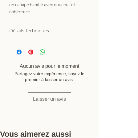
un canapé habillé avec douceur et
cohérence.
Détails Techniques
Matière : 100% lin tissé à la main
Dimensions : 50 × 50 cm
Coloris : jaune pampas
Fermeture : zip dos discret
Aucun avis pour le moment
Garnissage : vendu séparément
Partagez votre expérience, soyez le
Fabrication : Inde — Tell Me More
premier à laisser un avis.
(Suède)
Laisser un avis
Vous aimerez aussi