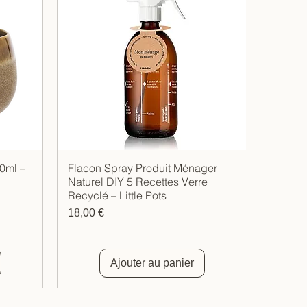
0ml –
Flacon Spray Produit Ménager
Aperçu rapide
Naturel DIY 5 Recettes Verre
Recyclé – Little Pots
Prix
18,00 €
Ajouter au panier