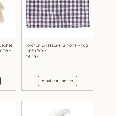
 Déchet
Torchon Lin Naturel Simone – Fog
Aperçu rapide
ome –
Linen Work
Prix
14,90 €
Ajouter au panier