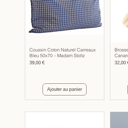
Coussin Coton Naturel Carreaux
Brosse
Aperçu rapide
Bleu 50x70 – Madam Stoltz
Canard
Prix
Prix
39,00 €
32,00 
Ajouter au panier