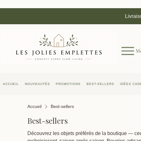
Livrais
M
ACCUEIL
NOUVEAUTÉS
PROMOTIONS
BEST-SELLERS
IDÉES CAD
Accueil
Best-sellers
Best-sellers
Découvrez les objets préférés de la boutique — ceu
rechoisissent, saison après saison. Bougies artisan