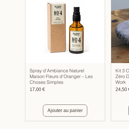
Spray d'Ambiance Naturel
Kit 3 
Aperçu rapide
Maison Fleurs d'Oranger – Les
Zéro D
Choses Simples
Work
Prix
Prix
17,00 €
24,50 
Ajouter au panier