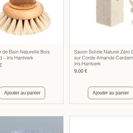
 de Bain Naturelle Bois
Savon Solide Naturel Zéro
Aperçu rapide
Aperçu rapide
 – Iris Hantverk
sur Corde Amande Cardam
Iris Hantverk
€
Prix
9,00 €
Ajouter au panier
Ajouter au panier