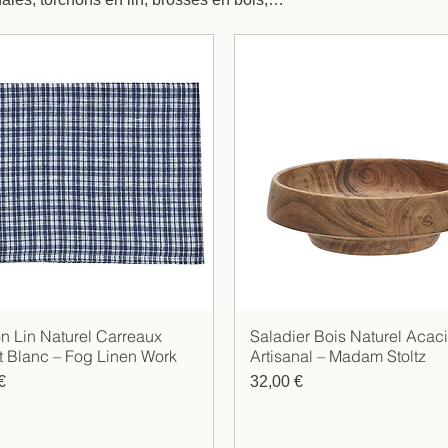
ntiels durables, choisis pour leur qualité
 Les Jolies Emplettes, chaque best-seller
ien, fabriqué dans des matières naturelles et
 ou compléter une maison slow living.
n Lin Naturel Carreaux
Saladier Bois Naturel Acac
Aperçu rapide
Aperçu rapide
t Blanc – Fog Linen Work
Artisanal – Madam Stoltz
Prix
€
32,00 €