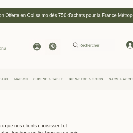
on Offerte en Colissimo dès 75€ d'achats pour la France Métrop
Rechercher
enu
EAUX
MAISON
CUISINE & TABLE
BIEN-ETRE & SOINS
SACS & ACCE
x que nos clients choisissent et
ales, torchons en lin, brosses en bois,