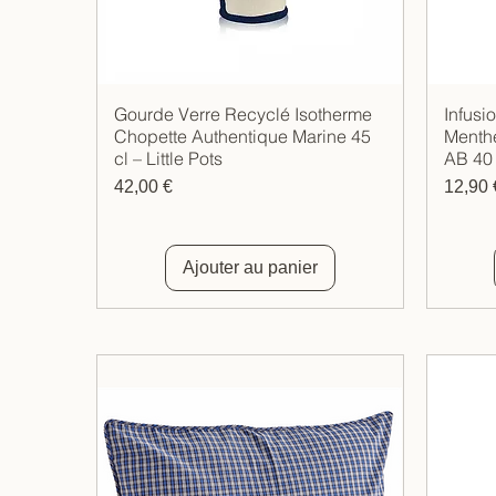
Gourde Verre Recyclé Isotherme
Infusi
Aperçu rapide
Chopette Authentique Marine 45
Menthe
cl – Little Pots
AB 40 
Prix
Prix
42,00 €
12,90 
Ajouter au panier