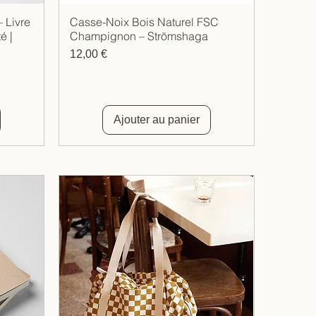
 Livre
Casse-Noix Bois Naturel FSC
Aperçu rapide
é |
Champignon – Strömshaga
Prix
12,00 €
Ajouter au panier