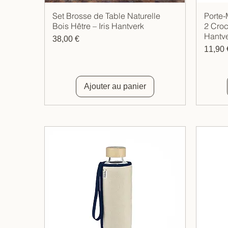
Set Brosse de Table Naturelle
Porte-
Aperçu rapide
Bois Hêtre – Iris Hantverk
2 Croch
Hantv
Prix
38,00 €
Prix
11,90 
Ajouter au panier