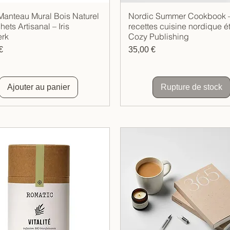
Manteau Mural Bois Naturel
Nordic Summer Cookbook –
Aperçu rapide
Aperçu rapide
ets Artisanal – Iris
recettes cuisine nordique ét
erk
Cozy Publishing
Prix
€
35,00 €
Ajouter au panier
Rupture de stock