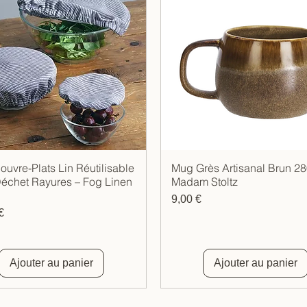
Couvre-Plats Lin Réutilisable
Mug Grès Artisanal Brun 28
Aperçu rapide
Aperçu rapide
échet Rayures – Fog Linen
Madam Stoltz
Prix
9,00 €
€
Ajouter au panier
Ajouter au panier