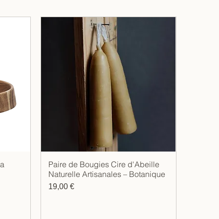
ia
Paire de Bougies Cire d'Abeille
Aperçu rapide
Naturelle Artisanales – Botanique
Prix
19,00 €