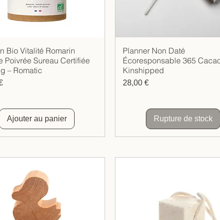
on Bio Vitalité Romarin
Planner Non Daté
Aperçu rapide
Aperçu rapide
 Poivrée Sureau Certifiée
Écoresponsable 365 Cacao
g – Romatic
Kinshipped
Prix
€
28,00 €
Ajouter au panier
Rupture de stock