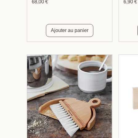
Prix
Prix
68,00 €
6,90 €
Ajouter au panier