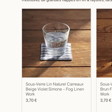
douces et des sets de table en lin pour sublimer v
Sous-Verre Lin Naturel Carreaux
Sous-V
Aperçu rapide
Beige Violet Simone – Fog Linen
Brun F
Work
Work
Prix
Prix
3,70 €
3,70 €