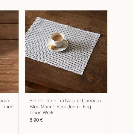
reaux
Set de Table Lin Naturel Carreaux
Aperçu rapide
 Linen
Bleu Marine Écru Jenn – Fog
Linen Work
Prix
8,90 €