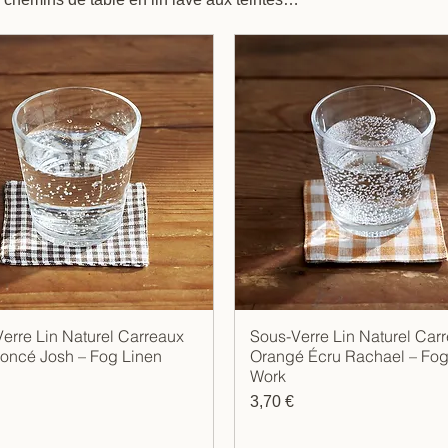
os repas avec élégance.
erre Lin Naturel Carreaux
Sous-Verre Lin Naturel Car
Aperçu rapide
Aperçu rapide
oncé Josh – Fog Linen
Orangé Écru Rachael – Fog
Work
Prix
3,70 €