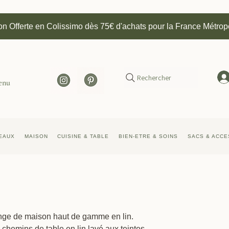
on Offerte en Colissimo dès 75€ d'achats pour la France Métrop
Rechercher
enu
EAUX
MAISON
CUISINE & TABLE
BIEN-ETRE & SOINS
SACS & ACCE
linge de maison haut de gamme en lin.
chemins de table en lin lavé aux teintes