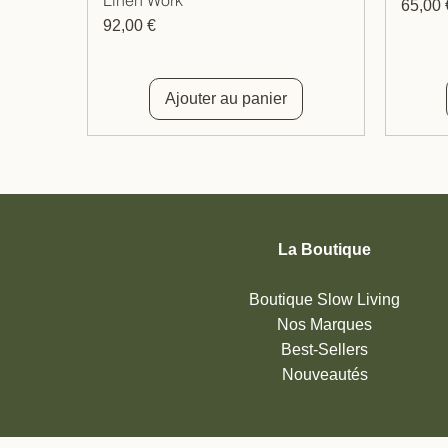
Prix
65,00 
Prix
92,00 €
Ajouter au panier
La Boutique
Boutique Slow Living
Nos Marques
Best-Sellers
Nouveautés