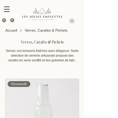
Accueil
Verres, Carafes & Pichets
Verres, Carafes & Pichets
Servez vos boissons fraîches avec élégance. Notre
sélection de verrerie artisanale propose des
carafes en verre soufflé et des gobelets de table
aux parois rainurées qui captent la lumière pour
embellir vos repas du quotidien ou vos réceptions.
Nouveauté