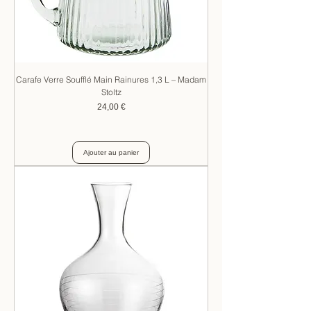
Carafe Verre Soufflé Main Rainures 1,3 L – Madam
Stoltz
Prix
24,00 €
Ajouter au panier