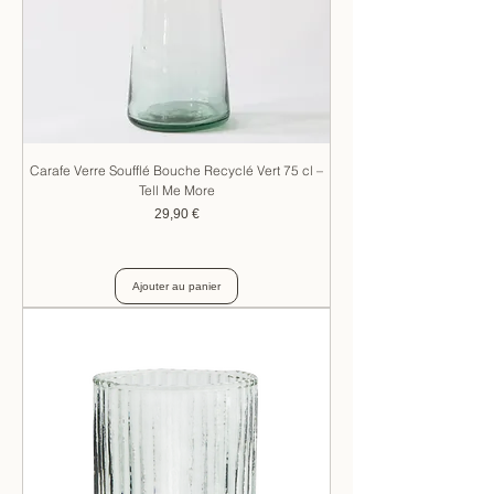
Carafe Verre Soufflé Bouche Recyclé Vert 75 cl –
Tell Me More
Prix
29,90 €
Ajouter au panier