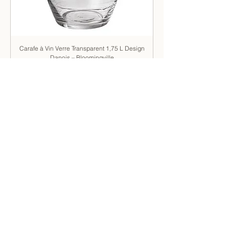
Carafe à Vin Verre Transparent 1,75 L Design
Danois – Bloomingville
Prix
18,00 €
Ajouter au panier
La Boutique
Boutique Slow Living
Nos Marques
Best-Sellers