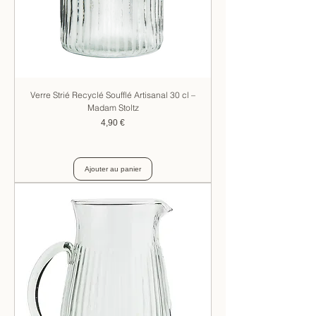
Verre Strié Recyclé Soufflé Artisanal 30 cl –
Madam Stoltz
Prix
4,90 €
Ajouter au panier