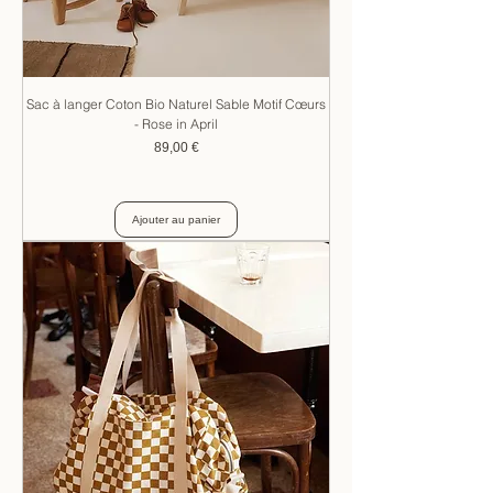
Sac à langer Coton Bio Naturel Sable Motif Cœurs
- Rose in April
Prix
89,00 €
Ajouter au panier