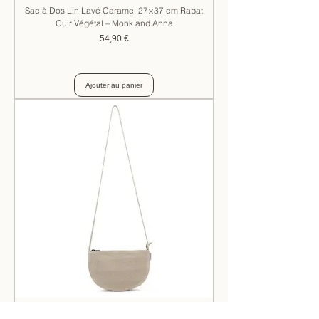
Sac à Dos Lin Lavé Caramel 27×37 cm Rabat
Cuir Végétal – Monk and Anna
Prix
54,90 €
Ajouter au panier
Sac à main en lin Half Moon- Monk and Anna