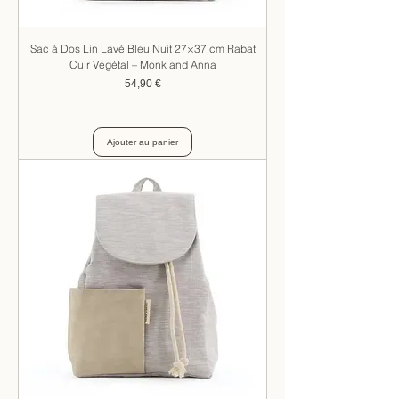
Sac à Dos Lin Lavé Bleu Nuit 27×37 cm Rabat
Cuir Végétal – Monk and Anna
Prix
54,90 €
Ajouter au panier