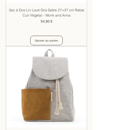
Sac à Dos Lin Lavé Gris Sable 27×37 cm Rabat
Cuir Végétal – Monk and Anna
Prix
54,90 €
Ajouter au panier