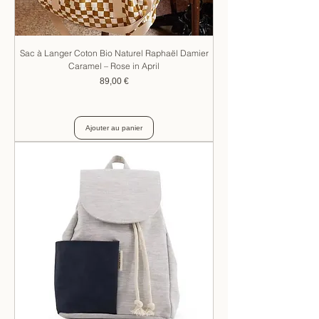
Sac à Langer Coton Bio Naturel Raphaël Damier
Caramel – Rose in April
Prix
89,00 €
Ajouter au panier