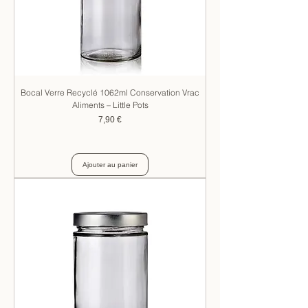
Bocal Verre Recyclé 1062ml Conservation Vrac
Aliments – Little Pots
Prix
7,90 €
Ajouter au panier