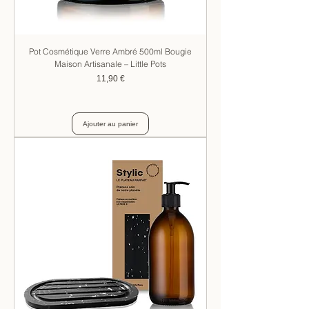
Pot Cosmétique Verre Ambré 500ml Bougie
Maison Artisanale – Little Pots
Prix
11,90 €
Ajouter au panier