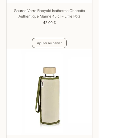
Gourde Verre Recyclé Isotherme Chopette
Authentique Marine 45 cl – Little Pots
Prix
42,00 €
Ajouter au panier