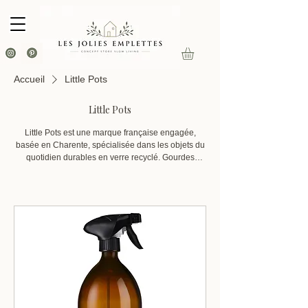
Accueil
Little Pots
Little Pots
Little Pots est une marque française engagée,
basée en Charente, spécialisée dans les objets du
quotidien durables en verre recyclé. Gourdes
Chopette garanties à vie, bocaux, flacons
rechargeables, pots et accessoires zéro déchet —
chaque pièce est pensée pour rendre la transition
écologique désirable. Beau. Rechargeable.
Responsable. Pour boire, conserver et prendre
soin de soi sans plastique, au quotidien.