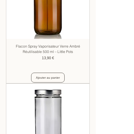
Flacon Spray Vaporisateur Verre Ambré
Réutilisable 500 ml – Little Pots
Prix
13,90 €
Ajouter au panier