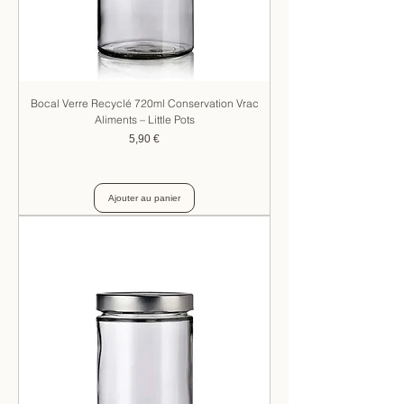
Bocal Verre Recyclé 720ml Conservation Vrac
Aliments – Little Pots
Prix
5,90 €
Ajouter au panier