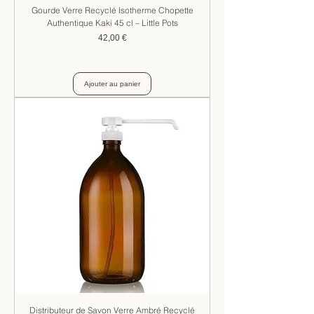
Gourde Verre Recyclé Isotherme Chopette
Authentique Kaki 45 cl – Little Pots
Prix
42,00 €
Ajouter au panier
Distributeur de Savon Verre Ambré Recyclé