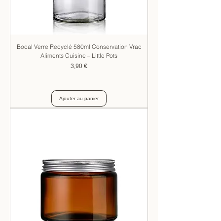
Bocal Verre Recyclé 580ml Conservation Vrac
Aliments Cuisine – Little Pots
Prix
3,90 €
Ajouter au panier