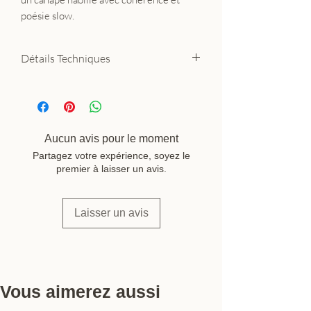
poésie slow.
Détails Techniques
Matière : 100% lin tissé à la main
Dimensions : 50 × 50 cm
Coloris : vert dune
Fermeture : zip dos discret
Aucun avis pour le moment
Garnissage : vendu séparément
Partagez votre expérience, soyez le
Fabrication : Inde — Tell Me More
premier à laisser un avis.
(Suède)
Laisser un avis
Vous aimerez aussi