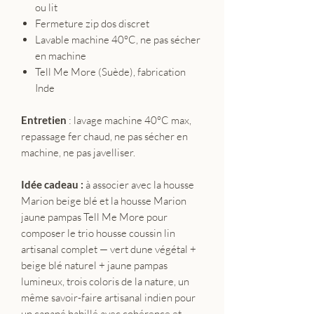
ou lit
Fermeture zip dos discret
Lavable machine 40°C, ne pas sécher
en machine
Tell Me More (Suède), fabrication
Inde
Entretien
: lavage machine 40°C max,
repassage fer chaud, ne pas sécher en
machine, ne pas javelliser.
Idée cadeau :
à associer avec la housse
Marion beige blé et la housse Marion
jaune pampas Tell Me More pour
composer le trio housse coussin lin
artisanal complet — vert dune végétal +
beige blé naturel + jaune pampas
lumineux, trois coloris de la nature, un
même savoir-faire artisanal indien pour
un canapé habillé avec cohérence et