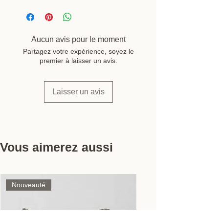
Composition : 100 % coton (tissu
extérieur + garnissage)
Diamètre : 45 cm
Épaisseur : environ 4 cm
Aucun avis pour le moment
Entretien : nettoyage localisé
Partagez votre expérience, soyez le
éponge humide, ne pas immerger
premier à laisser un avis.
Utilisation : intérieur / extérieur
abrité
Laisser un avis
Marque : Madam Stoltz
Vous aimerez aussi
Nouveauté