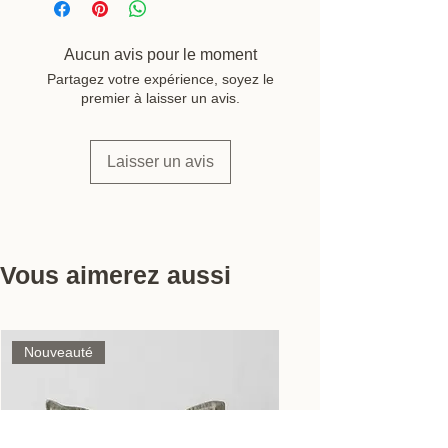
cuir naturel
Dimensions : H9 cm × Ø5,5 cm
Ficelle : cuir, longueur 70 cm
Aucun avis pour le moment
Coloris : bois clair et foncé, détails
Partagez votre expérience, soyez le
noirs
premier à laisser un avis.
Marque : OYOY Living Design
Laisser un avis
Vous aimerez aussi
Nouveauté