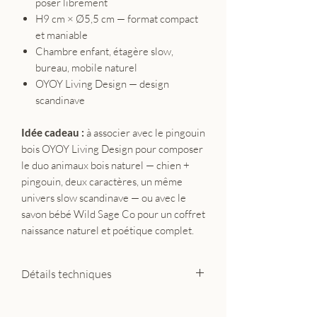
poser librement
H9 cm × Ø5,5 cm — format compact
et maniable
Chambre enfant, étagère slow,
bureau, mobile naturel
OYOY Living Design — design
scandinave
Idée cadeau :
à associer avec le pingouin
bois OYOY Living Design pour composer
le duo animaux bois naturel — chien +
pingouin, deux caractères, un même
univers slow scandinave — ou avec le
savon bébé Wild Sage Co pour un coffret
naissance naturel et poétique complet.
Détails techniques
Matière : bois de hêtre et chêne,