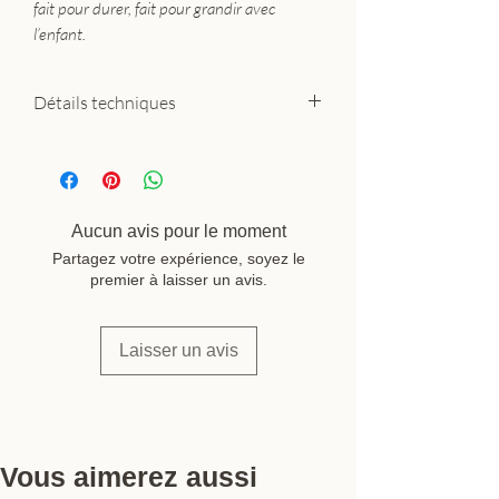
fait pour durer, fait pour grandir avec
l’enfant.
Détails techniques
Matériaux
: bois de tilleul massif,
peintures à base d'eau
Dimensions
: Hauteur 15,5 cm,
largeur 10 cm, épaisseur 4 cm
Aucun avis pour le moment
Fabrication
: artisanale
Partagez votre expérience, soyez le
Âge recommandé
: à partir de 3
premier à laisser un avis.
ans
Marque
: Raduga Grez
Laisser un avis
Vous aimerez aussi