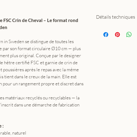
Détails techniques
e FSC Crin de Cheval – Le format rond
eden
Matière : bois de
Dimensions : Ø1
n in Sweden se distingue de toutes les
Coloris : naturel
e par son format circulaire Ø10 cm — plus
Inclus : sac en c
ment plus original. Conçue par le designer
Conception : Lu
e hêtre certifié FSC et garnie de crin de
(Suède)
 et poussières après le repas avec la même
s tient dans le creux de la main. Elle est
on pour un rangement propre et discret dans
des matériaux recyclés ou recyclables — la
inscrit dans une démarche de fabrication
 :
rable, naturel