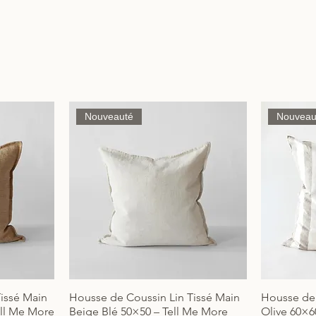
Nouveauté
Nouveau
issé Main
Housse de Coussin Lin Tissé Main
Housse de 
Aperçu rapide
ll Me More
Beige Blé 50×50 – Tell Me More
Olive 60×6