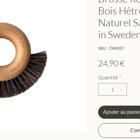
Bois Hêtr
Naturel S
in Swede
SKU : 7340357
Prix
24,90 €
Quantité
*
Ajouter au panie
Com