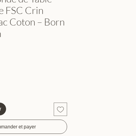
e FSC Crin
ac Coton – Born
n
r
mander et payer