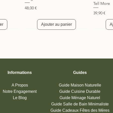
Tell More
Prix
48,00 €
Prix
39,90 €
er
Ajouter au panier
A
Nouveauté
Nouveau
Informations
Guides
A Propos
Guide Maison Naturelle
Notre Engagement
Guide Cuisine
Durable
Le Blog
Guide Ménage Naturel
tte
r Verre
Vase Verre Transparent Fait Main
Bocal Verre Recyclé 1062ml
Vase Verre
Bocal Verr
Aperçu rapide
Aperçu rapide
Guide Salle de Bain Minimaliste
5×125 cm –
 – Little
Ø8×16 cm 45cl Décoration Florale
Conservation Vrac Aliments – Little
Ø15×12,5 c
Conservatio
– Madam Stoltz
Pots
Madam Sto
Pots
Guide Cadeaux Fêtes des Mères