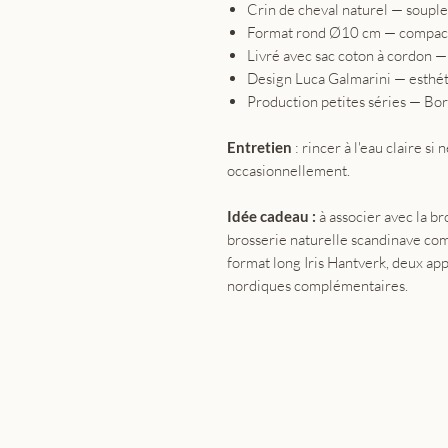
Crin de cheval naturel — souple,
Format rond Ø10 cm — compact,
Livré avec sac coton à cordon 
Design Luca Galmarini — esthé
Production petites séries — Bo
Entretien
: rincer à l'eau claire si 
occasionnellement.
Idée cadeau :
à associer avec la br
brosserie naturelle scandinave co
format long Iris Hantverk, deux a
nordiques complémentaires.