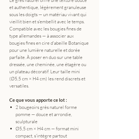
Le grès naturel offre une texture douce
et authentique, légèrement granuleuse
sous les doigts — un matériau vivant qui
vieillit bien et s'embellit avec le temps.
Compatible avec les bougies fines de
type allemandes — à associer aux
bougies fines en cire d'abeille Botanique
pour une lumière naturelle et dorée
parfaite. À poser en duo sur une table
dressée, une cheminée, une étagère ou
un plateau décoratif. Leur taille mini
(Ø5,5 cm × H4 cm) les rend discrets et
versatiles.
Ce que vous apporte ce lot :
2 bougeoirs grès naturel forme
pomme — douce et arrondie,
sculpturale
Ø5,5 cm × H4 cm — format mini
compact, s'intègre partout