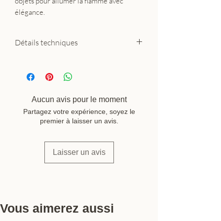
objets pour allumer la flamme avec
élégance.
Détails techniques
Matière : grès naturel
Dimensions : Ø5,5 cm × H4 cm
Compatibilité : bougies fines type
allemandes
Aucun avis pour le moment
Designer : Kim Vejsholt
Partagez votre expérience, soyez le
Fabrication : Europe — Born in
premier à laisser un avis.
Sweden
Laisser un avis
Vous aimerez aussi