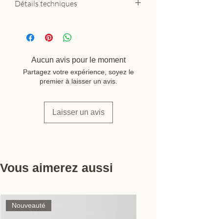
Détails techniques
Matière : feuilles de palmier
dattier, anses cuir
Dimensions : longueur 55 cm,
hauteur 30 cm (sans anses)
Aucun avis pour le moment
Fabrication : tressage artisanal
Partagez votre expérience, soyez le
main, Maroc
premier à laisser un avis.
Marque : Goldrick Natural Living
Laisser un avis
Vous aimerez aussi
Nouveauté