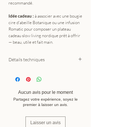
recommandé.
Idée cadeau :
à associer avec une bougie
cire d'abeille Botanique ou une infusion
Romatic pour composer un plateau
cadeau slow living nordique prêt à offrir
— beau, utile et fait main.
Détails techniques
Matériau : bois de bouleau
finlandais, revêtement mélamine
Dimensions : 27 × 20 cm
Coloris : pois blancs sur fond bleu
Aucun avis pour le moment
clair
Partagez votre expérience, soyez le
Entretien : nettoyage à la main
premier à laisser un avis.
Fabrication : artisanale, petites
séries, Finlande
Laisser un avis
Marque : Nämä Design