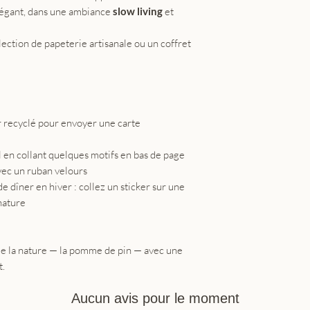
élégant, dans une ambiance
slow living
et
ction de papeterie artisanale ou un coffret
r recyclé pour envoyer une carte
l en collant quelques motifs en bas de page
vec un ruban velours
e dîner en hiver : collez un sticker sur une
nature
 de la nature — la pomme de pin — avec une
t.
Aucun avis pour le moment