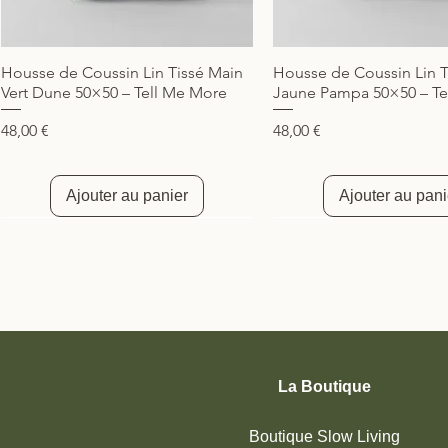
Housse de Coussin Lin Tissé Main
Housse de Coussin Lin T
Aperçu rapide
Aperçu rapide
Vert Dune 50×50 – Tell Me More
Jaune Pampa 50×50 – Te
Prix
Prix
48,00 €
48,00 €
Ajouter au panier
Ajouter au pani
Nouveauté
Nouveauté
Nouveauté
La Boutique
Boutique Slow Living