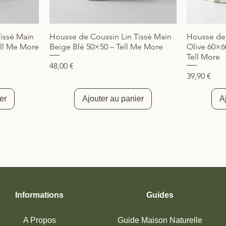
issé Main
Housse de Coussin Lin Tissé Main
Housse de 
Aperçu rapide
ll Me More
Beige Blé 50×50 – Tell Me More
Olive 60×6
Tell More
Prix
48,00 €
Prix
39,90 €
er
Ajouter au panier
A
Nouveauté
Nouveau
Informations
Guides
A Propos
Guide Maison Naturelle