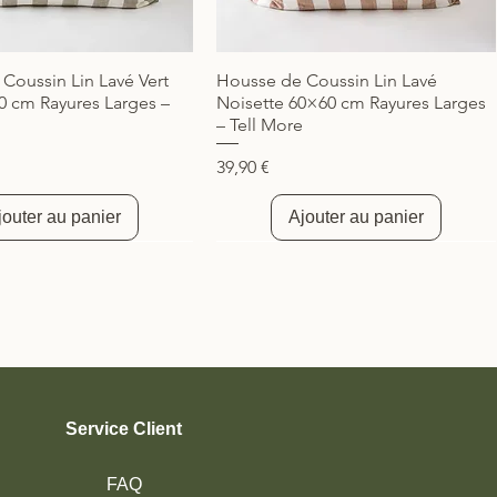
Coussin Lin Lavé Vert
Housse de Coussin Lin Lavé
Aperçu rapide
Aperçu rapide
0 cm Rayures Larges –
Noisette 60×60 cm Rayures Larges
– Tell More
Prix
39,90 €
jouter au panier
Ajouter au panier
té
Nouveauté
Service Client
FAQ