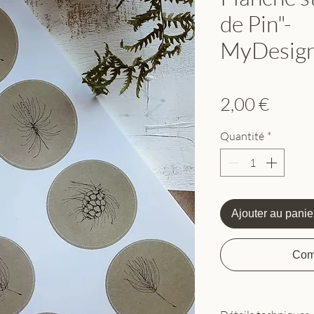
de Pin"-
MyDesign
Prix
2,00 €
Quantité
*
Ajouter au panie
Com