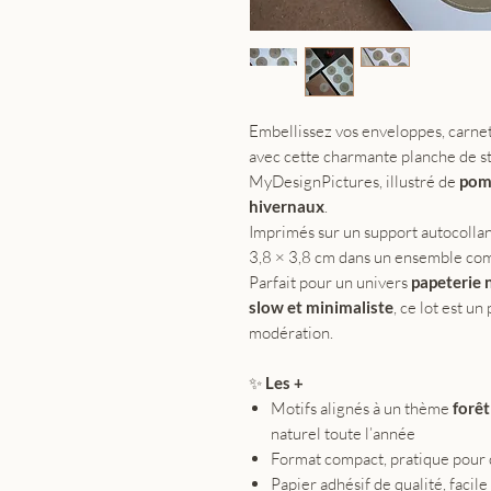
Embellissez vos enveloppes, carnet
avec cette charmante planche de s
MyDesignPictures, illustré de
pomm
hivernaux
.
Imprimés sur un support autocollan
3,8 × 3,8 cm dans un ensemble com
Parfait pour un univers
papeterie 
slow et minimaliste
, ce lot est un
modération.
✨
Les +
Motifs alignés à un thème
forêt
naturel toute l’année
Format compact, pratique pour
Papier adhésif de qualité, facile