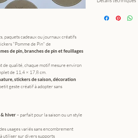
Détails techniques
Nombre d’autoc
Taille d’une piè
Format complet
Motifs
: pommes 
s, paquets cadeaux ou journaux créatifs
feuillages d’hive
tickers "Pomme de Pin" de
Support
: papier
es de pin, branches de pin et feuillages
premium
Marque
: MyDes
t de qualité, chaque motif mesure environ
Usage
: scrapbo
plet de 11,4 × 17,8 cm.
créatifs, déco de
nature, stickers de saison, décoration
 petit geste créatif à adopter sans
 & hiver
– parfait pour la saison ou un style
 des usages variés sans encombrement
 à utiliser sur divers supports