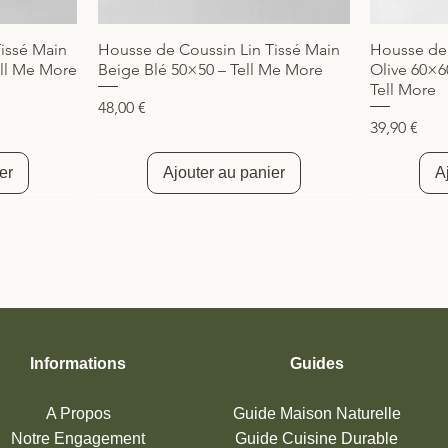
issé Main
Housse de Coussin Lin Tissé Main
Housse de 
Aperçu rapide
ll Me More
Beige Blé 50×50 – Tell Me More
Olive 60×6
Tell More
Prix
48,00 €
Prix
39,90 €
er
Ajouter au panier
A
Nouveauté
Nouveau
Informations
Guides
A Propos
Guide Maison Naturelle
Notre Engagement
Guide Cuisine
Durable