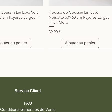
Coussin Lin Lavé Vert
Housse de Coussin Lin Lavé
Aperçu rapide
Aperçu rapide
0 cm Rayures Larges –
Noisette 60×60 cm Rayures Larges
– Tell More
Prix
39,90 €
jouter au panier
Ajouter au panier
té
Nouveauté
Service Client
FAQ
Conditions Générales de Vente