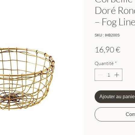
Doré Ron
– Fog Lin
SKU : IHB200S
Prix
16,90 €
Quantité
*
Ajouter au panie
Com