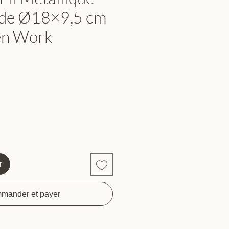
de Ø18×9,5 cm
en Work
r
mander et payer