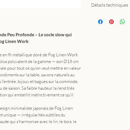
Détails techniques
Matière : fil de f
Dimensions : Ø1
Fabrication : ar
nde Peu Profonde – Le socle slow qui
Work (Japon)
 Fog Linen Work
e en fil métallique doré de Fog Linen Work
le plus polyvalent de la gamme — son Ø18 cm
éale pour tout ce qu'on veut mettre en valeur
ondiments sur la table, savons naturels au
ns l'entrée, bijoux et bagues sur la commode,
 de saison. Sa faible hauteur la rend très
tion qui embellit instinctivement ce qu'il
design minimaliste japonais de Fog Linen
 unique — irrégularités subtiles du
aude qui s'harmonise avec le lin, le bois, le