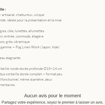
le :
 — artisanal, chaleureux, unique
e, idéale pour la présentation et la mise
ies, clés, lunettes, allumettes
 bain, entrée, commode, étagère
bois, grès, céramique
 la gamme — Fog Linen Work (Japon, Inde)
'eau stagnante.
corbeille ronde dorée profonde Ø18×14 cm
duo corbeille dorée complet — format peu
d fonctionnel, même diamètre, deux
mentaires.
Aucun avis pour le moment
Partagez votre expérience, soyez le premier à laisser un avis.