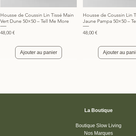
Housse de Coussin Lin Tissé Main
Housse de Coussin Lin T
Aperçu rapide
Aperçu rapide
Vert Dune 50×50 – Tell Me More
Jaune Pampa 50×50 – Te
Prix
Prix
48,00 €
48,00 €
Ajouter au panier
Ajouter au pani
Nouveauté
Nouveauté
Nouveauté
La Boutique
Boutique Slow Living
Nos Marques