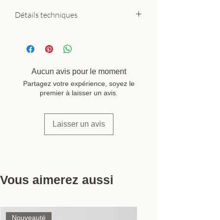
Détails techniques
Matériaux : hêtre certifié FSC, crin
de cheval naturel, cordon coton
Dimensions : ~5 × 5 cm
Fabrication : artisanale, Allemagne
Aucun avis pour le moment
— Forêt-Noire
Partagez votre expérience, soyez le
Entretien : rincer, sécher
premier à laisser un avis.
suspendue, huiler le bois
Marque : Goldrick Natural Living
Laisser un avis
Vous aimerez aussi
Nouveauté