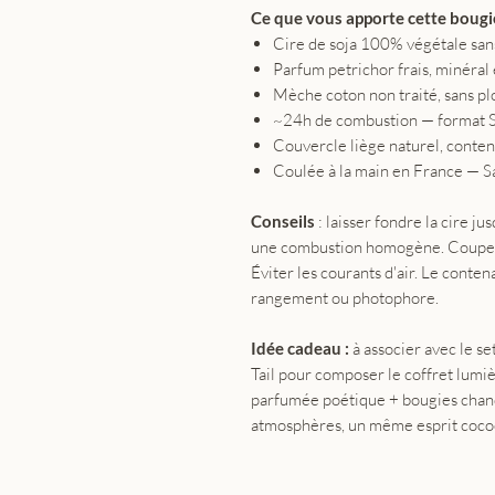
Ce que vous apporte cette bougie
Cire de soja 100% végétale sa
Parfum petrichor frais, minéral e
Mèche coton non traité, sans p
~24h de combustion — format 
Couvercle liège naturel, conten
Coulée à la main en France — S
Conseils
: laisser fondre la cire j
une combustion homogène. Couper l
Éviter les courants d'air. Le conten
rangement ou photophore.
Idée cadeau :
à associer avec le se
Tail pour composer le coffret lum
parfumée poétique + bougies chand
atmosphères, un même esprit cocoo