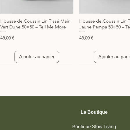
Housse de Coussin Lin Tissé Main
Housse de Coussin Lin T
Aperçu rapide
Aperçu rapide
Vert Dune 50×50 – Tell Me More
Jaune Pampa 50×50 – Te
Prix
Prix
48,00 €
48,00 €
Ajouter au panier
Ajouter au pani
Nouveauté
Nouveauté
Nouveauté
Nouveauté
Nouveauté
La Boutique
Boutique Slow Living