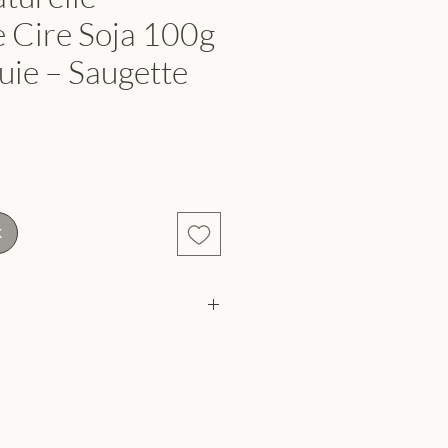
e Cire Soja 100g
uie – Saugette
k
% végétale, sans OGM
r frais, minéral et végétal
n traité, sans plomb
g — combustion ~24h
 recyclable, couvercle liège