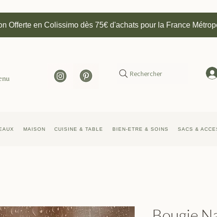
on Offerte en Colissimo dès 75€ d'achats pour la France Métrop
Rechercher
enu
EAUX
MAISON
CUISINE & TABLE
BIEN-ETRE & SOINS
SACS & ACCE
Bougie Na