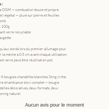
 :
ns OGM — combustion douce et propre
t végétal — pluie sur pierre et feuilles
lomb
S 100g
ant verre recyclable
augette
usqu'aux bords lors du premier allumage pour
a mèche à 0,5 cm avant chaque utilisation.
ant verre peut être réutilisé en pot,
t 8 bougies chandelles blanches Sting in the
ière et ambiance slow complet — bougie
elles décoratives, deux formats, deux
ning naturel.
Aucun avis pour le moment