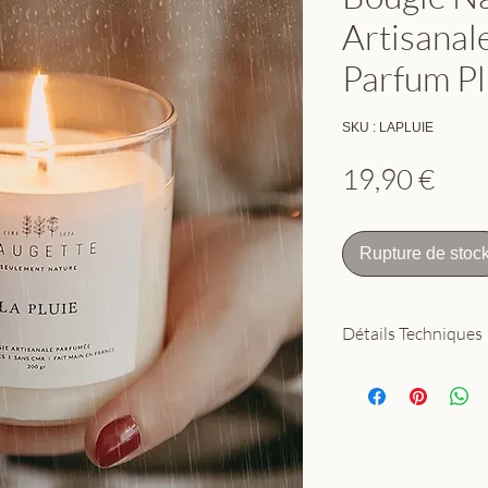
Artisanal
Parfum Pl
SKU : LAPLUIE
Prix
19,90 €
Rupture de stoc
Détails Techniques
Cire : soja 100
Parfum : petricho
Mèche : coton no
Poids net : 100
Contenant : verre