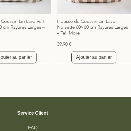
Coussin Lin Lavé Vert
Housse de Coussin Lin Lavé
Aperçu rapide
Aperçu rapide
0 cm Rayures Larges –
Noisette 60×60 cm Rayures Larges
– Tell More
Prix
39,90 €
jouter au panier
Ajouter au panier
té
té
Nouveauté
Nouveauté
Service Client
FAQ