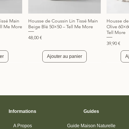
issé Main
Housse de Coussin Lin Tissé Main
Housse de 
Aperçu rapide
ll Me More
Beige Blé 50×50 – Tell Me More
Olive 60×6
Tell More
Prix
48,00 €
Prix
39,90 €
er
Ajouter au panier
A
Nouveauté
Nouveauté
Nouveau
Nouveau
Informations
Guides
A Propos
Guide Maison Naturelle