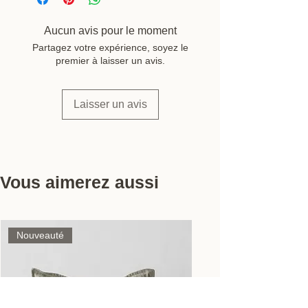
cm / Ø 30 cm
Entretien : lavage à la main, huilage
Aucun avis pour le moment
occasionnel
Partagez votre expérience, soyez le
Marque : Bambooju
premier à laisser un avis.
Laisser un avis
Vous aimerez aussi
Nouveauté