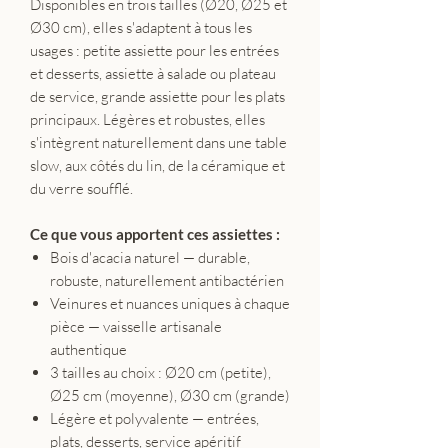
Disponibles en trois tailles (Ø20, Ø25 et
Ø30 cm), elles s'adaptent à tous les
usages : petite assiette pour les entrées
et desserts, assiette à salade ou plateau
de service, grande assiette pour les plats
principaux. Légères et robustes, elles
s'intègrent naturellement dans une table
slow, aux côtés du lin, de la céramique et
du verre soufflé.
Ce que vous apportent ces assiettes :
Bois d'acacia naturel — durable,
robuste, naturellement antibactérien
Veinures et nuances uniques à chaque
pièce — vaisselle artisanale
authentique
3 tailles au choix : Ø20 cm (petite),
Ø25 cm (moyenne), Ø30 cm (grande)
Légère et polyvalente — entrées,
plats, desserts, service apéritif