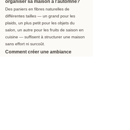
organiser sa maison à l'automne? 
Des paniers en fibres naturelles de 
différentes tailles — un grand pour les 
plaids, un plus petit pour les objets du 
salon, un autre pour les fruits de saison en 
cuisine — suffisent à structurer une maison 
sans effort ni surcoût.
Comment créer une ambiance 
cocooning sans surcharger sa 
décoration? 
Une bougie naturelle, une lumière douce et 
quelques branches séchées dans un vase 
suffisent à transformer une pièce. Inutile 
d'accumuler des objets : quelques éléments 
bien choisis créent l'ambiance recherchée.
Quels objets de cuisine sont utiles 
pour la saison automnale? 
Une planche à découper en bois solide, un 