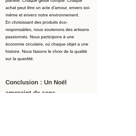
planète. Chaque geste compte. Chaque 
achat peut être un acte d'amour, envers soi-
même et envers notre environnement.
En choisissant des produits éco-
responsables, nous soutenons des artisans 
passionnés. Nous participons à une 
économie circulaire, où chaque objet a une 
histoire. Nous faisons le choix de la qualité 
sur la quantité.
Conclusion : Un Noël 
empreint de sens
Offrir un Noël slow, c'est choisir 15 idées de 
cadeaux utiles, durables et naturels plutôt 
que d'accumuler : torchon en lin, bougeoir 
artisanal, puzzle illustré, savon botanique, 