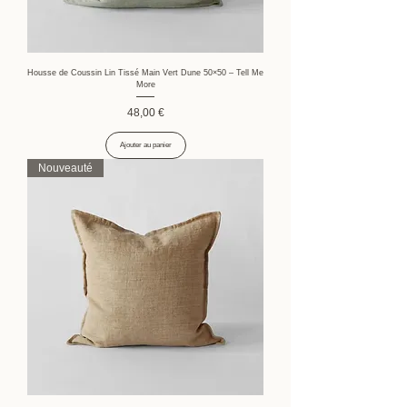
Housse de Coussin Lin Tissé Main Vert Dune 50×50 – Tell Me
More
Prix
48,00 €
Ajouter au panier
Nouveauté