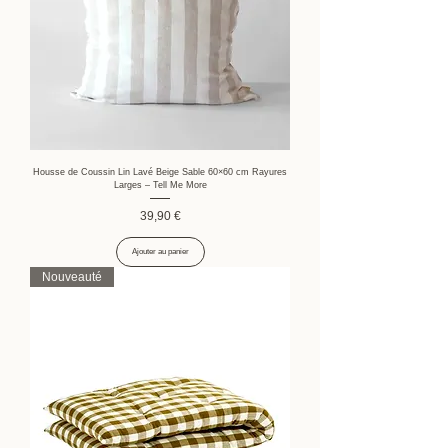
Housse de Coussin Lin Lavé Beige Sable 60×60 cm Rayures
Larges – Tell Me More
Prix
39,90 €
Ajouter au panier
Nouveauté