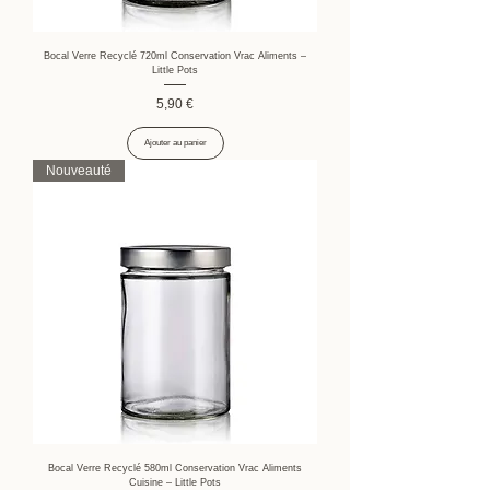
Bocal Verre Recyclé 720ml Conservation Vrac Aliments –
Little Pots
Prix
5,90 €
Ajouter au panier
Nouveauté
Bocal Verre Recyclé 580ml Conservation Vrac Aliments
Cuisine – Little Pots