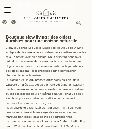
Boutique slow living : des objets
durables pour une maison naturelle
Bienvenue chez Les Jolies Emplettes, boutique slow living
en ligne dédiée aux objets durables, aux matières naturelles
et à un art de vivre plus simple. Nous sélectionnons avec
soin des accessoires de cuisine, du linge de maison, des
objets de décoration, des soins naturels, de la papeterie et
des idées cadeaux responsables pour accompagner
chaque pièce de la maison.
Du torchon en lin aux brosses artisanales en bois, de la
vaisselle en grès aux bougies en cire végétale, en passant
par les bocaux en verre, les ustensiles de cuisine durables
ou les accessoires pour un ménage naturel, chaque objet
est choisi pour sa qualité, son utilité et sa capacité à
traverser les années avec élégance.
Nous privilégions les matières naturelles — lin, bois, verre,
céramique, coton et fibres végétales — ainsi que des
marques françaises, scandinaves et européennes
reconnues pour leur savoir-faire, comme Andrée Jardin, Fog
Linen Work, Iris Hantverk, Madam Stoltz, Tell Me More ou