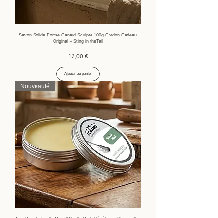
Savon Solide Forme Canard Sculpté 100g Cordon Cadeau
Original – Sting in theTail
Prix
12,00 €
Ajouter au panier
Nouveauté