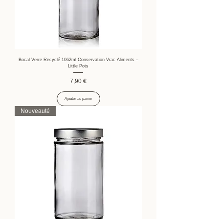
Bocal Verre Recyclé 1062ml Conservation Vrac Aliments –
Little Pots
Prix
7,90 €
Ajouter au panier
Nouveauté