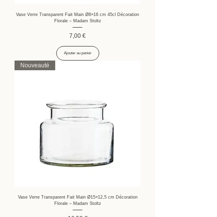
Vase Verre Transparent Fait Main Ø8×16 cm 45cl Décoration
Florale – Madam Stoltz
Prix
7,00 €
Ajouter au panier
Nouveauté
Vase Verre Transparent Fait Main Ø15×12,5 cm Décoration
Florale – Madam Stoltz