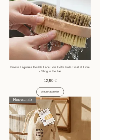
Brosse Légumes Double Face Bois Hêtre Poils Sisal et Fibre
– Sting in the Tail
Prix
12,90 €
Ajouter au panier
Nouveauté