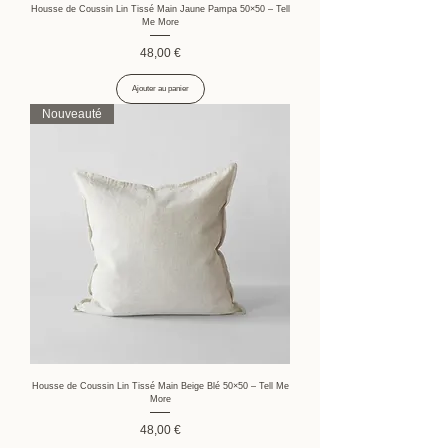
Housse de Coussin Lin Tissé Main Jaune Pampa 50×50 – Tell
Me More
Prix
48,00 €
Ajouter au panier
Nouveauté
Housse de Coussin Lin Tissé Main Beige Blé 50×50 – Tell Me
More
Prix
48,00 €