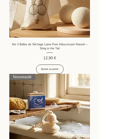
Set 3 Balles de Séchage Laine Pure Adoucissant Naturel –
Sting in the Tail
Prix
12,90 €
Ajouter au panier
Nouveauté