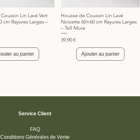
Coussin Lin Lavé Vert
Housse de Coussin Lin Lavé
Aperçu rapide
Aperçu rapide
0 cm Rayures Larges –
Noisette 60×60 cm Rayures Larges
– Tell More
Prix
39,90 €
jouter au panier
Ajouter au panier
té
Nouveauté
Service Client
FAQ
Conditions Générales de Vente