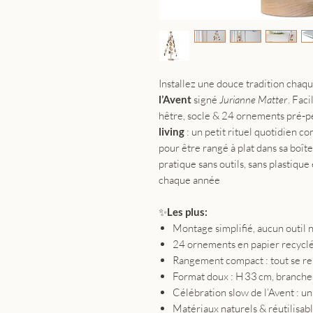
Installez une douce tradition cha
l’Avent
signé
Jurianne Matter
. Fac
hêtre, socle & 24 ornements pré‑per
living
: un petit rituel quotidien 
pour être rangé à plat dans sa boît
pratique sans outils, sans plastique 
chaque année
✨
Les plus:
Montage simplifié, aucun outil n
24 ornements en papier recyclé 
Rangement compact : tout se rep
Format doux : H 33 cm, branches
Célébration slow de l’Avent : u
Matériaux naturels & réutilisabl