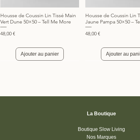
Housse de Coussin Lin Tissé Main
Housse de Coussin Lin T
Aperçu rapide
Aperçu rapide
Vert Dune 50×50 – Tell Me More
Jaune Pampa 50×50 – Te
Prix
Prix
48,00 €
48,00 €
Ajouter au panier
Ajouter au pani
Nouveauté
Nouveauté
Nouveauté
La Boutique
Boutique Slow Living
Nos Marques