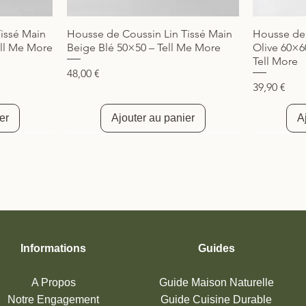
issé Main
Housse de Coussin Lin Tissé Main
Housse de 
Aperçu rapide
ll Me More
Beige Blé 50×50 – Tell Me More
Olive 60×6
Tell More
Prix
48,00 €
Prix
39,90 €
er
Ajouter au panier
A
Nouveauté
Nouveau
Informations
Guides
A Propos
Guide Maison Naturelle
Notre Engagement
Guide Cuisine
Durable