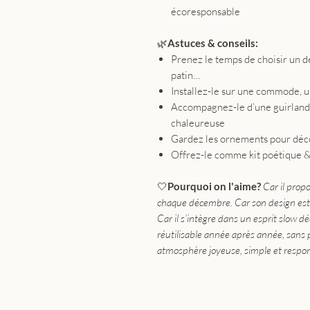
écoresponsable
🌿
Astuces & conseils:
Prenez le temps de choisir un d
patin…
Installez-le sur une commode, u
Accompagnez-le d’une guirlan
chaleureuse
Gardez les ornements pour déco
Offrez-le comme kit poétique & d
🤍
Pourquoi on l'aime?
Car il prop
chaque décembre. Car son design est 
Car il s’intègre dans un esprit slow d
réutilisable année après année, sans 
atmosphère joyeuse, simple et respo