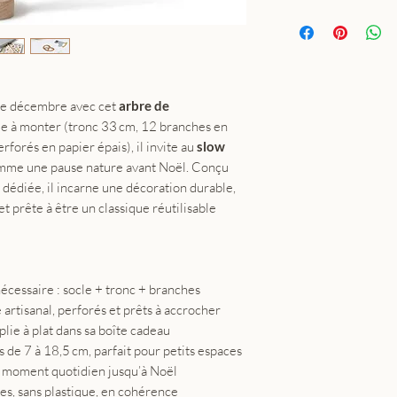
Dimensions
: Ha
18,5 cm
Matériaux
: boi
papier artisanal 
Ornements
: 24 
que décembre avec cet
arbre de
l’étoile du somm
ile à monter (tronc 33 cm, 12 branches en
Assemblage
: sa
forés en papier épais), il invite au
slow
Livraison
: forma
comme une pause nature avant Noël. Conçu
spéciale)
e dédiée, il incarne une décoration durable,
Marque
: Juria
et prête à être un classique réutilisable
écessaire : socle + tronc + branches
artisanal, perforés et prêts à accrocher
lie à plat dans sa boîte cadeau
 de 7 à 18,5 cm, parfait pour petits espaces
n moment quotidien jusqu’à Noël
es, sans plastique, en cohérence