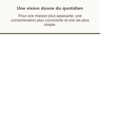
Une vision douce du quotidien
Pour une maison plus apaisante, une
consommation plus consciente et une vie plus
simple.
La Boutique
Boutique Slow Living
Nos Marques
Best-Sellers
Nouveautés
Informations
A Propos
Notre Engagement
Le Blog