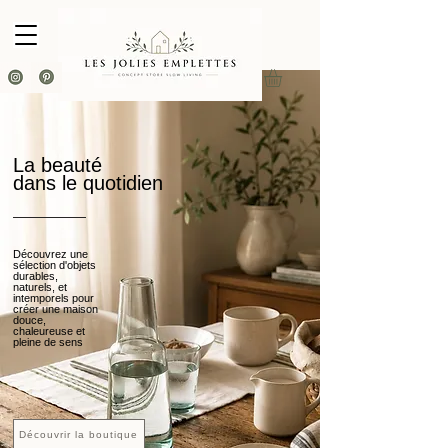
La beauté
dans le quotidien
Découvrez une
sélection d'objets
durables,
naturels, et
intemporels pour
créer une maison
douce,
chaleureuse et
pleine de sens
Découvrir la boutique