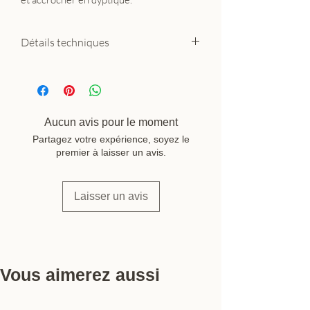
Détails techniques
Format : A4 — 21 × 29,7 cm
Papier : 100% recyclé, 250 g/m²,
mat, sans pelliculage
Encres : pigments écologiques
Aucun avis pour le moment
Impression : France
Partagez votre expérience, soyez le
Marque : Michoucas Design
premier à laisser un avis.
Laisser un avis
Vous aimerez aussi